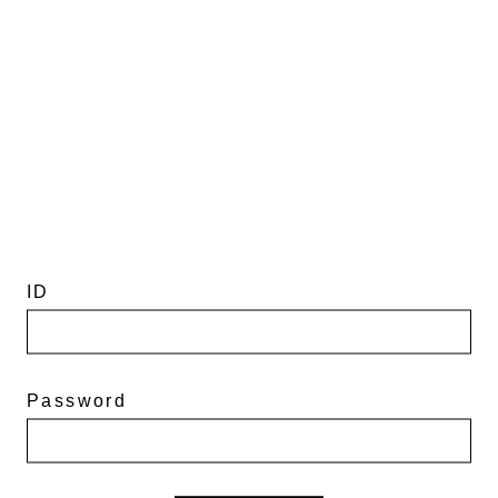
ID
Password
モルト（国内製造）二条大麦（北海道産）
Hokkai
Pinacle