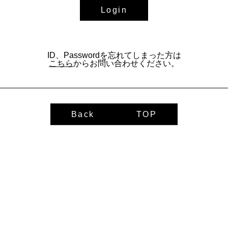
CASK OWNER
Login
January 2024
株式会社Japan General Aviation Service 様
02.02.2024
最終更新 2026年6月現在
AS OF JUN., 2026
1st Fill Oloroso Sherry - Spanish Oak 100L
ID、Passwordを忘れてしまった方は
こちら
からお問い合わせください。
OC-003
配する（1本につき ¥1,100- 送料込み・代引き）
Request a 1
59.0%
98%
Back
TOP
2024年12月1日
¥1,573,000-
2027年2月より更新
From 3 years of agening