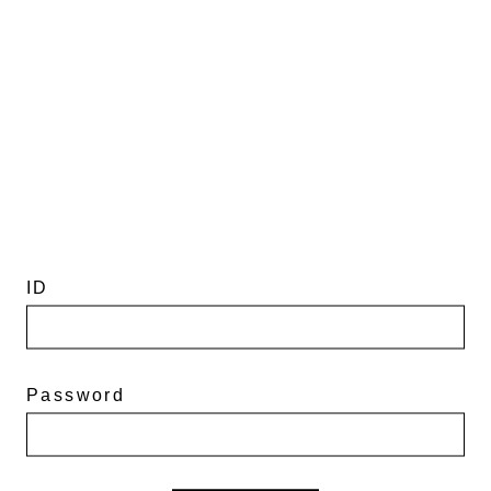
ID
Password
モルト（国内製造）二条大麦（北海道産）
Hokkai
Pinacle