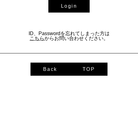
CASK OWNER
Login
May.2024
五分利屋 様
08.05.2024
最終更新 2026年6月現在
AS OF JUN., 2026
1st Fill PX - Spanish Oak 100L
ID、Passwordを忘れてしまった方は
こちら
からお問い合わせください。
OC-020
配する（1本につき ¥1,100- 送料込み・代引き）
Request a 1
59.2%
96%
Back
TOP
2024年12月1日
¥1,573,000-
2027年5月より更新
From 3 years of agening